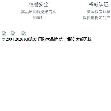
© 2004-
2026
K8凯发-国际大品牌 信誉保障 大额无忧